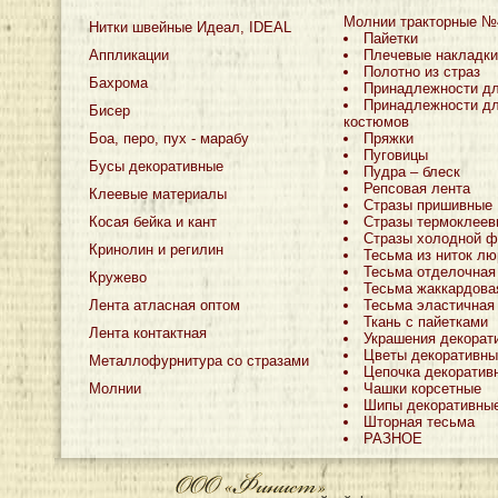
Молнии тракторные №
Нитки швейные Идеал, IDEAL
Пайетки
Аппликации
Плечевые накладки
Полотно из страз
Бахрома
Принадлежности д
Принадлежности дл
Бисер
костюмов
Боа, перо, пух - марабу
Пряжки
Пуговицы
Бусы декоративные
Пудра – блеск
Репсовая лента
Клеевые материалы
Стразы пришивные
Косая бейка и кант
Стразы термоклеев
Стразы холодной ф
Кринолин и регилин
Тесьма из ниток лю
Тесьма отделочная
Кружево
Тесьма жаккардова
Лента атласная оптом
Тесьма эластичная
Ткань с пайетками
Лента контактная
Украшения декорат
Цветы декоративны
Металлофурнитура со стразами
Цепочка декоратив
Молнии
Чашки корсетные
Шипы декоративны
Шторная тесьма
РАЗНОЕ