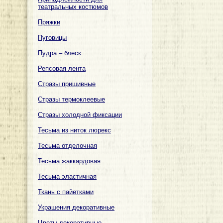
театральных костюмов
Пряжки
Пуговицы
Пудра – блеск
Репсовая лента
Стразы пришивные
Стразы термоклеевые
Стразы холодной фиксации
Тесьма из ниток люрекс
Тесьма отделочная
Тесьма жаккардовая
Тесьма эластичная
Ткань с пайетками
Украшения декоративные
Цветы декоративные