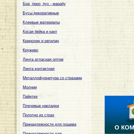
Боа, перо, пух - марабу
Бусы декоративные
Клеевые материалы
Косая бейка и кант
Кринолин и регилин
Кружево
Лента атласная оптом
Лента контактная
Металлофурнитура со стразами
Молнии
Пайетки
Плечевые накладки
Полотно из страз
Принадлежности для пошива
О КО
Принадлежности для