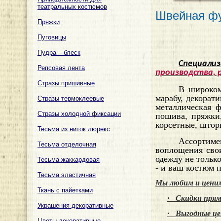
театральных костюмов
Швейная фу
Пряжки
Пуговицы
Пудра – блеск
Специали
Репсовая лента
производства, 
Стразы пришивные
В широком
марабу, декорат
Стразы термоклеевые
металлическая ф
Стразы холодной фиксации
пошива, пряжки,
корсетные, шторн
Тесьма из ниток люрекс
Ассортиме
Тесьма отделочная
воплощения сво
одежду не тольк
Тесьма жаккардовая
-
и ваш костюм п
Тесьма эластичная
Мы любим и ценим
Ткань с пайетками
·
Скидки прям
Украшения декоративные
·
Выгодные це
Цветы декоративные