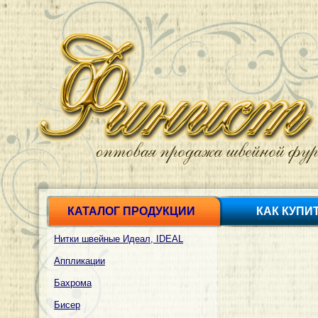
КАТАЛОГ ПРОДУКЦИИ
КАК КУПИ
Нитки швейные Идеал, IDEAL
Аппликации
Бахрома
Бисер