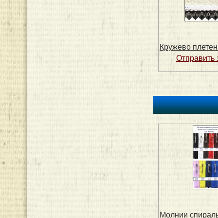
Кружево плете
Молнии спирал