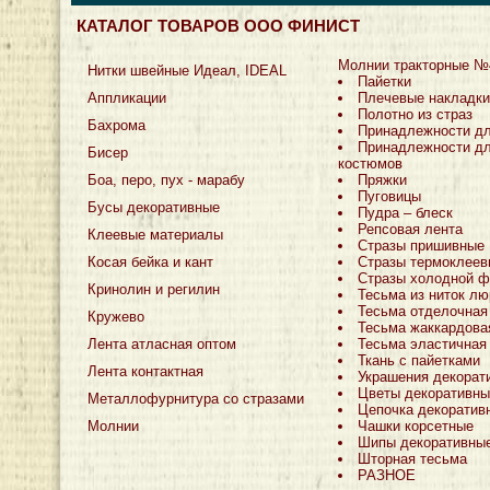
КАТАЛОГ ТОВАРОВ ООО ФИНИСТ
Молнии тракторные №
Нитки швейные Идеал, IDEAL
Пайетки
Аппликации
Плечевые накладки
Полотно из страз
Бахрома
Принадлежности д
Принадлежности дл
Бисер
костюмов
Боа, перо, пух - марабу
Пряжки
Пуговицы
Бусы декоративные
Пудра – блеск
Репсовая лента
Клеевые материалы
Стразы пришивные
Косая бейка и кант
Стразы термоклеев
Стразы холодной ф
Кринолин и регилин
Тесьма из ниток лю
Тесьма отделочная
Кружево
Тесьма жаккардова
Лента атласная оптом
Тесьма эластичная
Ткань с пайетками
Лента контактная
Украшения декорат
Цветы декоративны
Металлофурнитура со стразами
Цепочка декоратив
Молнии
Чашки корсетные
Шипы декоративны
Шторная тесьма
РАЗНОЕ