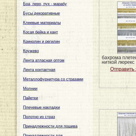
Боа, перо, пух - марабу
Бусы декоративные
Клеевые материалы
Косая бейка и кант
Кринолин и регилин
Кружево
бахрома плете
Лента атласная оптом
ниткой люрекс
Лента контактная
Металлофурнитура со стразами
Молнии
Пайетки
Плечевые накладки
Полотно из страз
Принадлежности для пошива
Принадлежности для