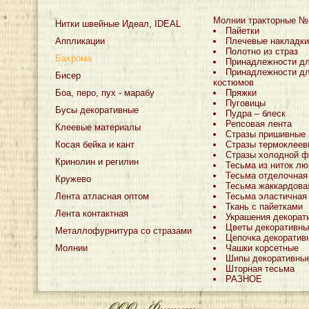
Молнии тракторные №
Нитки швейные Идеал, IDEAL
Пайетки
Аппликации
Плечевые накладки
Полотно из страз
Бахрома
Принадлежности д
Принадлежности дл
Бисер
костюмов
Боа, перо, пух - марабу
Пряжки
Пуговицы
Бусы декоративные
Пудра – блеск
Репсовая лента
Клеевые материалы
Стразы пришивные
Косая бейка и кант
Стразы термоклеев
Стразы холодной ф
Кринолин и регилин
Тесьма из ниток лю
Тесьма отделочная
Кружево
Тесьма жаккардова
Лента атласная оптом
Тесьма эластичная
Ткань с пайетками
Лента контактная
Украшения декорат
Цветы декоративны
Металлофурнитура со стразами
Цепочка декоратив
Молнии
Чашки корсетные
Шипы декоративны
Шторная тесьма
РАЗНОЕ