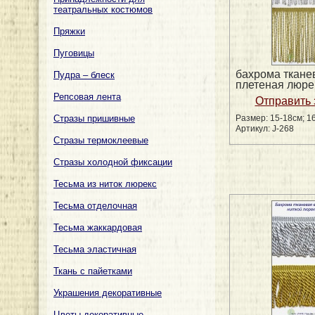
театральных костюмов
Пряжки
Пуговицы
бахрома ткане
Пудра – блеск
плетеная люре
Репсовая лента
Стразы пришивные
Размер: 15-18см; 1
Артикул: J-268
Стразы термоклеевые
Стразы холодной фиксации
Тесьма из ниток люрекс
Тесьма отделочная
Тесьма жаккардовая
Тесьма эластичная
Ткань с пайетками
Украшения декоративные
Цветы декоративные