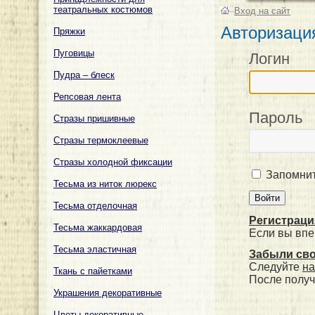
театральных костюмов
–
Вход на сайт
Авторизаци
Пряжки
Пуговицы
Логин
Пудра – блеск
Репсовая лента
Пароль
Стразы пришивные
Стразы термоклеевые
Стразы холодной фиксации
Запомнит
Тесьма из ниток люрекс
Тесьма отделочная
Регистраци
Тесьма жаккардовая
Если вы впе
Тесьма эластичная
Забыли св
Следуйте
на
Ткань с пайетками
После получ
Украшения декоративные
Цветы декоративные