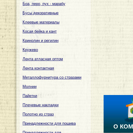
Боа, перо, пух - марабу
Бусы декоративные
Клеевые материалы
Косая бейка и кант
Кринолин и регилин
Кружево
Лента атласная оптом
Лента контактная
Металлофурнитура со стразами
Молнии
Пайетки
Плечевые накладки
Полотно из страз
Принадлежности для пошива
О КО
Принадлежности для