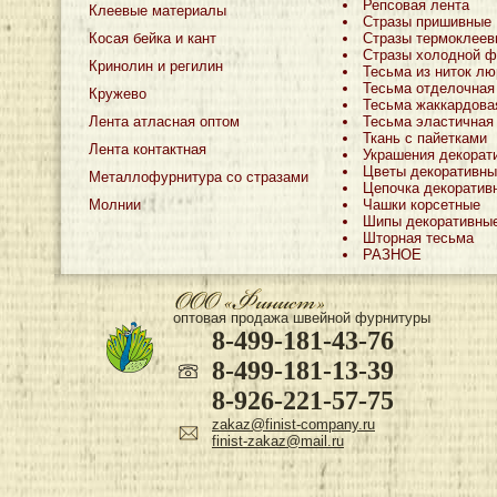
Репсовая лента
Клеевые материалы
Стразы пришивные
Косая бейка и кант
Стразы термоклеев
Стразы холодной ф
Кринолин и регилин
Тесьма из ниток лю
Тесьма отделочная
Кружево
Тесьма жаккардова
Лента атласная оптом
Тесьма эластичная
Ткань с пайетками
Лента контактная
Украшения декорат
Цветы декоративны
Металлофурнитура со стразами
Цепочка декоратив
Молнии
Чашки корсетные
Шипы декоративны
Шторная тесьма
РАЗНОЕ
оптовая продажа швейной фурнитуры
8-499-181-43-76
8-499-181-13-39
8-926-221-57-75
zakaz@finist-company.ru
finist-zakaz@mail.ru