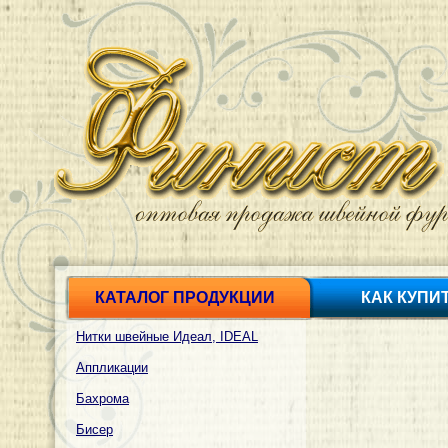
КАТАЛОГ ПРОДУКЦИИ
КАК КУПИ
Нитки швейные Идеал, IDEAL
Аппликации
Бахрома
Бисер