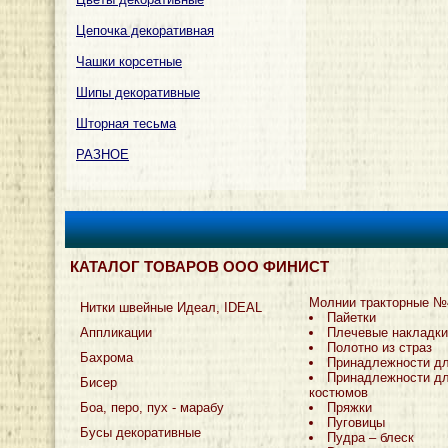
Цепочка декоративная
Чашки корсетные
Шипы декоративные
Шторная тесьма
РАЗНОЕ
КАТАЛОГ ТОВАРОВ ООО ФИНИСТ
Молнии тракторные №
Нитки швейные Идеал, IDEAL
Пайетки
Аппликации
Плечевые накладки
Полотно из страз
Бахрома
Принадлежности д
Принадлежности дл
Бисер
костюмов
Боа, перо, пух - марабу
Пряжки
Пуговицы
Бусы декоративные
Пудра – блеск