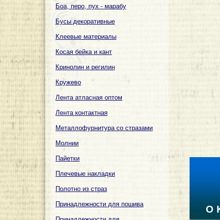
Боа, перо, пух - марабу
Бусы декоративные
Клеевые материалы
Косая бейка и кант
Кринолин и регилин
Кружево
Лента атласная оптом
Лента контактная
Металлофурнитура со стразами
Молнии
Пайетки
Плечевые накладки
Полотно из страз
Принадлежности для пошива
О 
Принадлежности для