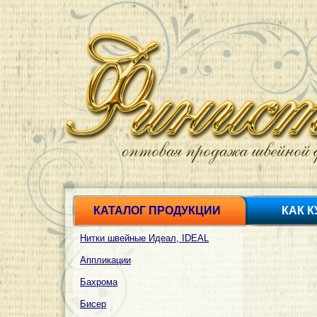
КАТАЛОГ ПРОДУКЦИИ
КАК 
Нитки швейные Идеал, IDEAL
Аппликации
Бахрома
Бисер