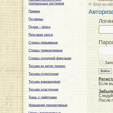
театральных костюмов
–
Вход на сай
Авториз
Пряжки
Пуговицы
Логи
Пудра – блеск
Репсовая лента
Паро
Стразы пришивные
Стразы термоклеевые
Стразы холодной фиксации
Запо
Тесьма из ниток люрекс
Тесьма отделочная
Регист
Тесьма жаккардовая
Если в
Тесьма эластичная
Забыли
Следуй
Ткань с пайетками
После 
Украшения декоративные
Цветы декоративные