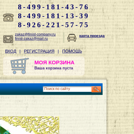
8-499-181-43-76
8-499-181-13-39
8-926-221-57-75
zakaz@finist-company.ru
карта проезда
finist-zakaz@mail.ru
ВХОД
|
РЕГИСТРАЦИЯ
|
ПОМОЩЬ
МОЯ КОРЗИНА
Ваша корзина пуста