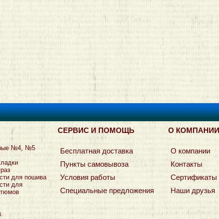
СЕРВИС И ПОМОЩЬ
О КОМПАНИ
ные №4, №5
Бесплатная доставка
О компании
кладки
Пункты самовывоза
Контакты
траз
Условия работы
Сертификаты
сти для пошива
сти для
Специальные предложения
Наши друзья
стюмов
к