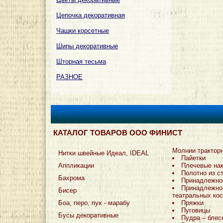
Цепочка декоративная
Чашки корсетные
Шипы декоративные
Шторная тесьма
РАЗНОЕ
КАТАЛОГ ТОВАРОВ ООО ФИНИСТ
Молнии трактор
Нитки швейные Идеал, IDEAL
Пайетки
Аппликации
Плечевые на
Полотно из с
Бахрома
Принадлежно
Принадлежно
Бисер
театральных ко
Боа, перо, пух - марабу
Пряжки
Пуговицы
Бусы декоративные
Пудра – блес