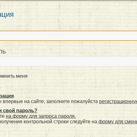
т
ация
н
ль
мнить меня
рация
ы впервые на сайте, заполните пожалуйста
регистрационну
 свой пароль?
те
на форму для запроса пароля.
получения контрольной строки следуйте на
форму для смен