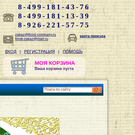
8-499-181-43-76
8-499-181-13-39
8-926-221-57-75
zakaz@finist-company.ru
карта проезда
finist-zakaz@mail.ru
ВХОД
|
РЕГИСТРАЦИЯ
|
ПОМОЩЬ
МОЯ КОРЗИНА
Ваша корзина пуста