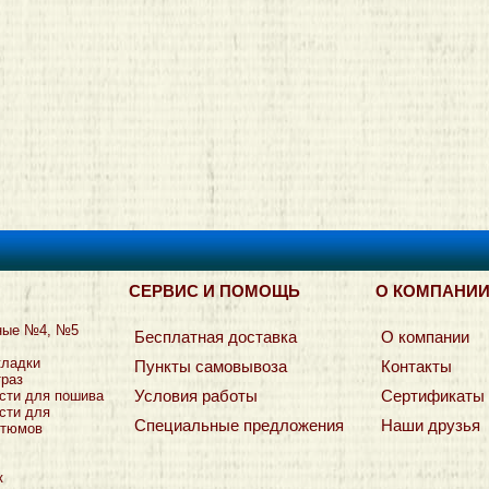
СЕРВИС И ПОМОЩЬ
О КОМПАНИ
ные №4, №5
Бесплатная доставка
О компании
кладки
Пункты самовывоза
Контакты
траз
Условия работы
Сертификаты
сти для пошива
сти для
Специальные предложения
Наши друзья
стюмов
к