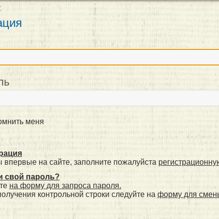
т
ация
н
ль
мнить меня
рация
ы впервые на сайте, заполните пожалуйста
регистрационну
 свой пароль?
те
на форму для запроса пароля.
получения контрольной строки следуйте на
форму для смен