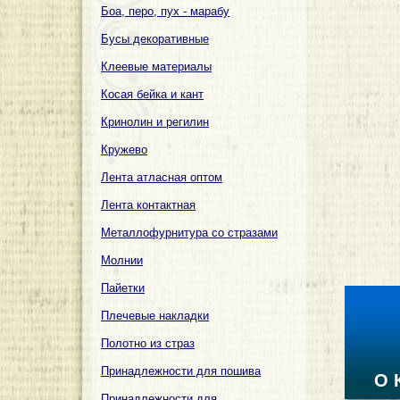
Боа, перо, пух - марабу
Бусы декоративные
Клеевые материалы
Косая бейка и кант
Кринолин и регилин
Кружево
Лента атласная оптом
Лента контактная
Металлофурнитура со стразами
Молнии
Пайетки
Плечевые накладки
Полотно из страз
Принадлежности для пошива
О 
Принадлежности для