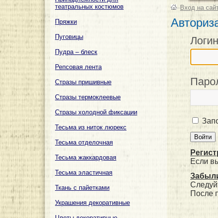
театральных костюмов
–
Вход на сай
Авториз
Пряжки
Пуговицы
Логи
Пудра – блеск
Репсовая лента
Паро
Стразы пришивные
Стразы термоклеевые
Стразы холодной фиксации
Запо
Тесьма из ниток люрекс
Тесьма отделочная
Регист
Тесьма жаккардовая
Если в
Тесьма эластичная
Забыли
Следуй
Ткань с пайетками
После 
Украшения декоративные
Цветы декоративные