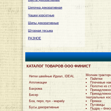
Цепочка декоративная
Чашки корсетные
Шипы декоративные
Шторная тесьма
РАЗНОЕ
КАТАЛОГ ТОВАРОВ ООО ФИНИСТ
Молнии трактор
Нитки швейные Идеал, IDEAL
Пайетки
Аппликации
Плечевые на
Полотно из с
Бахрома
Принадлежно
Принадлежно
Бисер
театральных ко
Боа, перо, пух - марабу
Пряжки
Пуговицы
Бусы декоративные
Пудра – блес