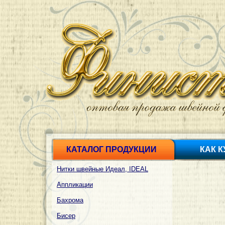
КАТАЛОГ ПРОДУКЦИИ
КАК 
Нитки швейные Идеал, IDEAL
Аппликации
Бахрома
Бисер