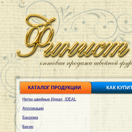
КАТАЛОГ ПРОДУКЦИИ
КАК КУПИ
Нитки швейные Идеал, IDEAL
Аппликации
Бахрома
Бисер