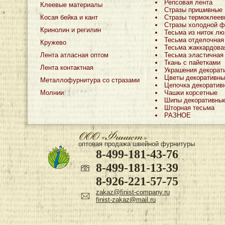
Репсовая лента
Клеевые материалы
Стразы пришивные
Косая бейка и кант
Стразы термоклеев
Стразы холодной ф
Кринолин и регилин
Тесьма из ниток лю
Тесьма отделочная
Кружево
Тесьма жаккардова
Лента атласная оптом
Тесьма эластичная
Ткань с пайетками
Лента контактная
Украшения декорат
Цветы декоративны
Металлофурнитура со стразами
Цепочка декоратив
Молнии
Чашки корсетные
Шипы декоративны
Шторная тесьма
РАЗНОЕ
оптовая продажа швейной фурнитуры
8-499-181-43-76
8-499-181-13-39
8-926-221-57-75
zakaz@finist-company.ru
finist-zakaz@mail.ru