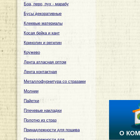
Боа, перо, пух - марабу
Бусы декоративные
Клеевые материалы
Косая бейка и кант
Кринолин и регилин
Кружево
Лента атласная оптом
Лента контактная
Металлофурнитура со стразами
Молнии
Пайетки
Плечевые накладки
Полотно из страз
Принадлежности для пошива
О КО
Принадлежности для