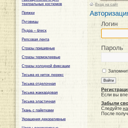
театральных костюмов
–
Вход на сайт
Авторизаци
Пряжки
Пуговицы
Логин
Пудра – блеск
Репсовая лента
Пароль
Стразы пришивные
Стразы термоклеевые
Стразы холодной фиксации
Запомнит
Тесьма из ниток люрекс
Тесьма отделочная
Регистраци
Тесьма жаккардовая
Если вы впе
Тесьма эластичная
Забыли св
Следуйте
на
Ткань с пайетками
После получ
Украшения декоративные
Цветы декоративные