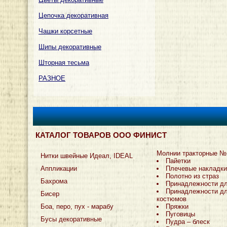
Цепочка декоративная
Чашки корсетные
Шипы декоративные
Шторная тесьма
РАЗНОЕ
КАТАЛОГ ТОВАРОВ ООО ФИНИСТ
Молнии тракторные №
Нитки швейные Идеал, IDEAL
Пайетки
Аппликации
Плечевые накладки
Полотно из страз
Бахрома
Принадлежности д
Принадлежности дл
Бисер
костюмов
Боа, перо, пух - марабу
Пряжки
Пуговицы
Бусы декоративные
Пудра – блеск