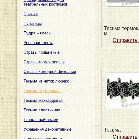
театральных костюмов
Пряжки
Пуговицы
Тесьма термок
м
Пудра – блеск
Репсовая лента
Стразы пришивные
Стразы термоклеевые
Стразы холодной фиксации
Тесьма из ниток люрекс
Тесьма отделочная
Тесьма жаккардовая
Тесьма эластичная
Ткань с пайетками
Украшения декоративные
Тесьма
Цветы декоративные