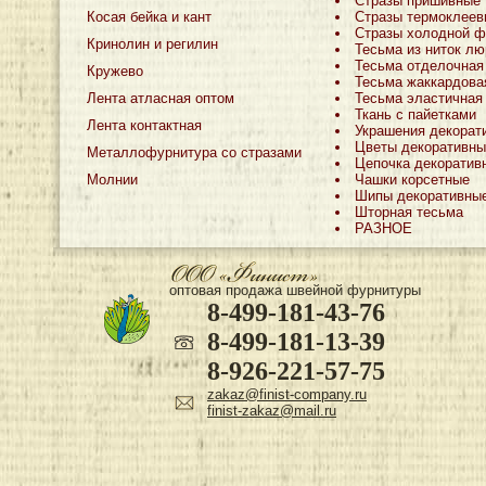
Стразы пришивные
Косая бейка и кант
Стразы термоклеев
Стразы холодной ф
Кринолин и регилин
Тесьма из ниток лю
Тесьма отделочная
Кружево
Тесьма жаккардова
Лента атласная оптом
Тесьма эластичная
Ткань с пайетками
Лента контактная
Украшения декорат
Цветы декоративны
Металлофурнитура со стразами
Цепочка декоратив
Молнии
Чашки корсетные
Шипы декоративны
Шторная тесьма
РАЗНОЕ
оптовая продажа швейной фурнитуры
8-499-181-43-76
8-499-181-13-39
8-926-221-57-75
zakaz@finist-company.ru
finist-zakaz@mail.ru