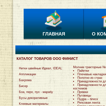
ГЛАВНАЯ
О КО
КАТАЛОГ ТОВАРОВ ООО ФИНИСТ
Молнии тракторные №
Нитки швейные Идеал, IDEAL
Пайетки
Аппликации
Плечевые накладки
Полотно из страз
Бахрома
Принадлежности д
Принадлежности дл
Бисер
костюмов
Боа, перо, пух - марабу
Пряжки
Пуговицы
Бусы декоративные
Пудра – блеск
Репсовая лента
Клеевые материалы