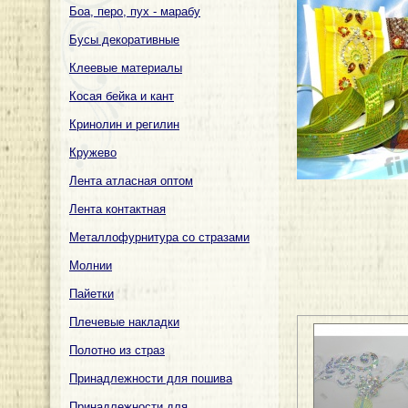
Боа, перо, пух - марабу
Бусы декоративные
Клеевые материалы
Косая бейка и кант
Кринолин и регилин
Кружево
Лента атласная оптом
Лента контактная
Металлофурнитура со стразами
Молнии
Пайетки
Плечевые накладки
Полотно из страз
Принадлежности для пошива
Принадлежности для