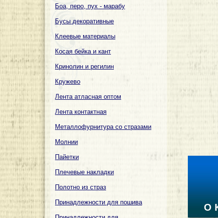
Боа, перо, пух - марабу
Бусы декоративные
Клеевые материалы
Косая бейка и кант
Кринолин и регилин
Кружево
Лента атласная оптом
Лента контактная
Металлофурнитура со стразами
Молнии
Пайетки
Плечевые накладки
Полотно из страз
Принадлежности для пошива
О 
Принадлежности для