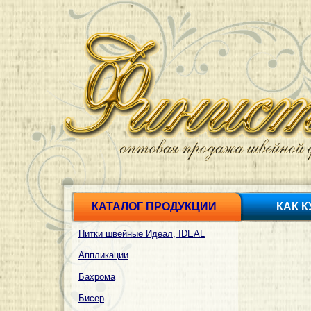
КАТАЛОГ ПРОДУКЦИИ
КАК 
Нитки швейные Идеал, IDEAL
Аппликации
Бахрома
Бисер