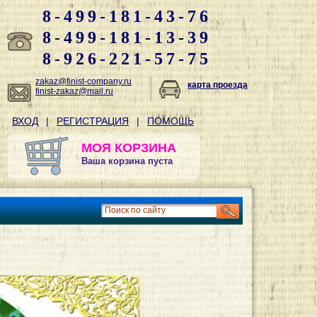
8-499-181-43-76
8-499-181-13-39
8-926-221-57-75
zakaz@finist-company.ru
карта проезда
finist-zakaz@mail.ru
ВХОД
|
РЕГИСТРАЦИЯ
|
ПОМОЩЬ
МОЯ КОРЗИНА
Ваша корзина пуста