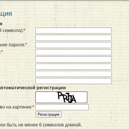
т
ация
я
3 символа):
*
ние пароля:
*
:
*
автоматической регистрации
во на картинке:
*
ен быть не менее 6 символов длиной.