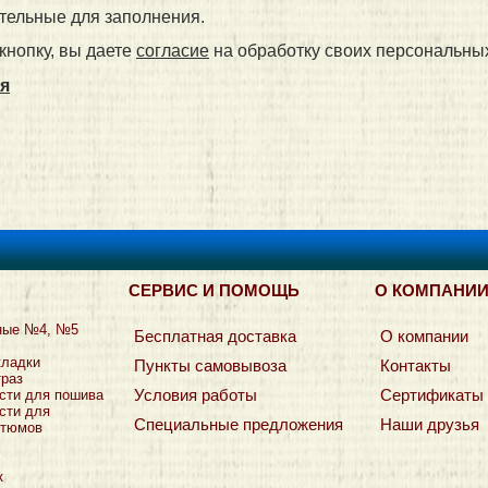
тельные для заполнения.
кнопку, вы даете
согласие
на обработку своих персональны
я
СЕРВИС И ПОМОЩЬ
О КОМПАНИ
ные №4, №5
Бесплатная доставка
О компании
кладки
Пункты самовывоза
Контакты
траз
Условия работы
Сертификаты
сти для пошива
сти для
Специальные предложения
Наши друзья
стюмов
к