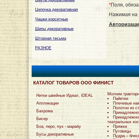
*
Поля, обяза
Цепочка декоративная
Нажимая на 
Чашки корсетные
Авторизаци
Шипы декоративные
Шторная тесьма
РАЗНОЕ
КАТАЛОГ ТОВАРОВ ООО ФИНИСТ
Молнии трактор
Нитки швейные Идеал, IDEAL
Пайетки
Аппликации
Плечевые на
Полотно из с
Бахрома
Принадлежно
Принадлежно
Бисер
театральных ко
Боа, перо, пух - марабу
Пряжки
Пуговицы
Бусы декоративные
Пудра – блес