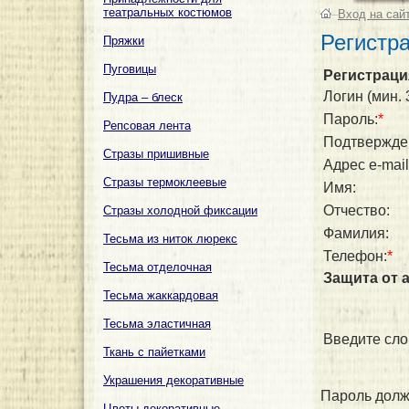
театральных костюмов
–
Вход на сай
Регистр
Пряжки
Пуговицы
Регистраци
Логин (мин. 
Пудра – блеск
Пароль:
*
Репсовая лента
Подтвержде
Стразы пришивные
Адрес e-mail
Стразы термоклеевые
Имя:
Отчество:
Стразы холодной фиксации
Фамилия:
Тесьма из ниток люрекс
Телефон:
*
Тесьма отделочная
Защита от 
Тесьма жаккардовая
Тесьма эластичная
Введите сло
Ткань с пайетками
Украшения декоративные
Пароль долж
Цветы декоративные