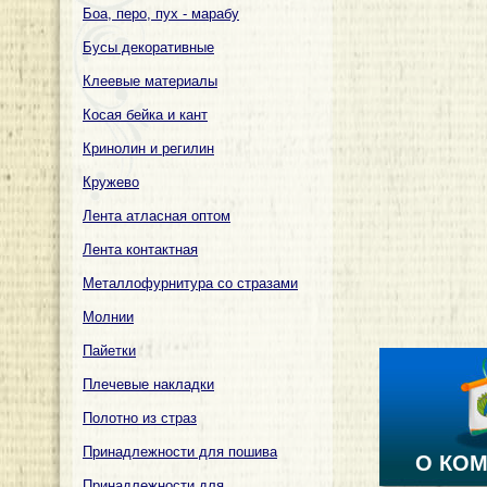
Боа, перо, пух - марабу
Бусы декоративные
Клеевые материалы
Косая бейка и кант
Кринолин и регилин
Кружево
Лента атласная оптом
Лента контактная
Металлофурнитура со стразами
Молнии
Пайетки
Плечевые накладки
Полотно из страз
Принадлежности для пошива
О КО
Принадлежности для