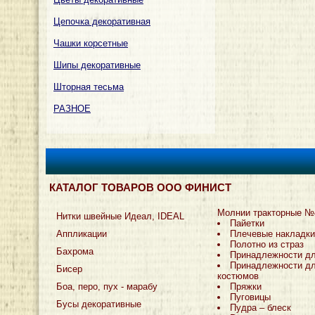
Цепочка декоративная
Чашки корсетные
Шипы декоративные
Шторная тесьма
РАЗНОЕ
КАТАЛОГ ТОВАРОВ ООО ФИНИСТ
Молнии тракторные №
Нитки швейные Идеал, IDEAL
Пайетки
Аппликации
Плечевые накладки
Полотно из страз
Бахрома
Принадлежности д
Принадлежности дл
Бисер
костюмов
Боа, перо, пух - марабу
Пряжки
Пуговицы
Бусы декоративные
Пудра – блеск