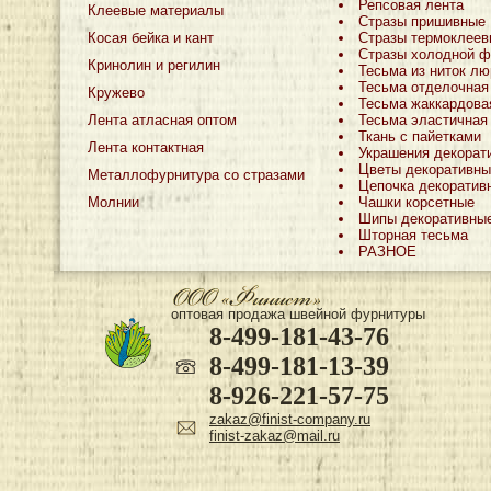
Репсовая лента
Клеевые материалы
Стразы пришивные
Косая бейка и кант
Стразы термоклеев
Стразы холодной ф
Кринолин и регилин
Тесьма из ниток лю
Тесьма отделочная
Кружево
Тесьма жаккардова
Лента атласная оптом
Тесьма эластичная
Ткань с пайетками
Лента контактная
Украшения декорат
Цветы декоративны
Металлофурнитура со стразами
Цепочка декоратив
Молнии
Чашки корсетные
Шипы декоративны
Шторная тесьма
РАЗНОЕ
оптовая продажа швейной фурнитуры
8-499-181-43-76
8-499-181-13-39
8-926-221-57-75
zakaz@finist-company.ru
finist-zakaz@mail.ru