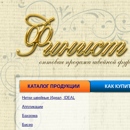
КАТАЛОГ ПРОДУКЦИИ
КАК КУПИ
Нитки швейные Идеал, IDEAL
Аппликации
Бахрома
Бисер