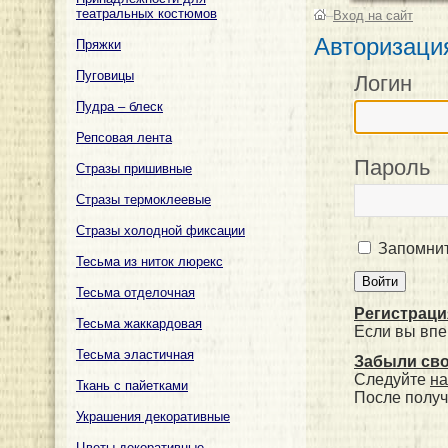
театральных костюмов
–
Вход на сайт
Авторизаци
Пряжки
Пуговицы
Логин
Пудра – блеск
Репсовая лента
Пароль
Стразы пришивные
Стразы термоклеевые
Стразы холодной фиксации
Запомнит
Тесьма из ниток люрекс
Тесьма отделочная
Регистраци
Тесьма жаккардовая
Если вы впе
Тесьма эластичная
Забыли св
Следуйте
на
Ткань с пайетками
После получ
Украшения декоративные
Цветы декоративные