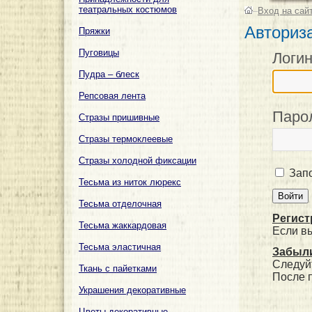
театральных костюмов
–
Вход на сай
Авториз
Пряжки
Пуговицы
Логи
Пудра – блеск
Репсовая лента
Паро
Стразы пришивные
Стразы термоклеевые
Стразы холодной фиксации
Запо
Тесьма из ниток люрекс
Тесьма отделочная
Регист
Тесьма жаккардовая
Если в
Тесьма эластичная
Забыли
Следуй
Ткань с пайетками
После 
Украшения декоративные
Цветы декоративные