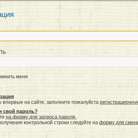
т
ация
н
ль
мнить меня
рация
ы впервые на сайте, заполните пожалуйста
регистрационну
 свой пароль?
те
на форму для запроса пароля.
получения контрольной строки следуйте на
форму для смен