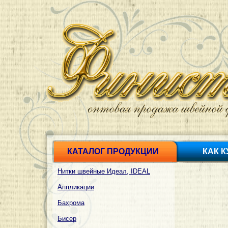
КАТАЛОГ ПРОДУКЦИИ
КАК 
Нитки швейные Идеал, IDEAL
Аппликации
Бахрома
Бисер