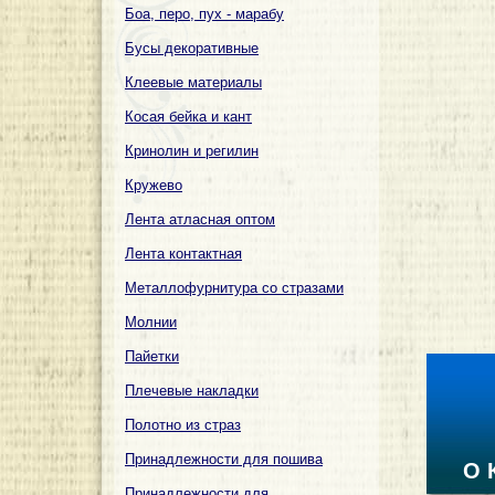
Боа, перо, пух - марабу
Бусы декоративные
Клеевые материалы
Косая бейка и кант
Кринолин и регилин
Кружево
Лента атласная оптом
Лента контактная
Металлофурнитура со стразами
Молнии
Пайетки
Плечевые накладки
Полотно из страз
Принадлежности для пошива
О 
Принадлежности для