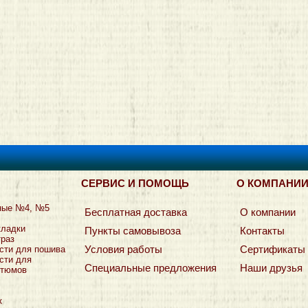
СЕРВИС И ПОМОЩЬ
О КОМПАНИ
ные №4, №5
Бесплатная доставка
О компании
кладки
Пункты самовывоза
Контакты
траз
Условия работы
Сертификаты
сти для пошива
сти для
Специальные предложения
Наши друзья
стюмов
к