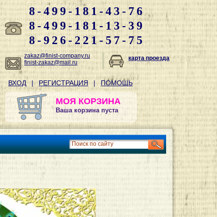
8-499-181-43-76
8-499-181-13-39
8-926-221-57-75
zakaz@finist-company.ru
карта проезда
finist-zakaz@mail.ru
ВХОД
|
РЕГИСТРАЦИЯ
|
ПОМОЩЬ
МОЯ КОРЗИНА
Ваша корзина пуста