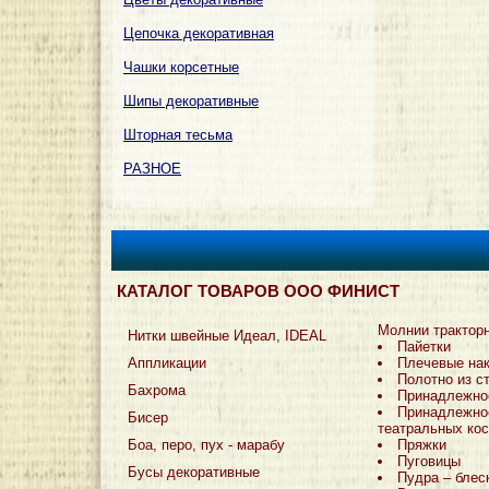
Цепочка декоративная
Чашки корсетные
Шипы декоративные
Шторная тесьма
РАЗНОЕ
КАТАЛОГ ТОВАРОВ ООО ФИНИСТ
Молнии трактор
Нитки швейные Идеал, IDEAL
Пайетки
Аппликации
Плечевые на
Полотно из с
Бахрома
Принадлежно
Принадлежно
Бисер
театральных ко
Боа, перо, пух - марабу
Пряжки
Пуговицы
Бусы декоративные
Пудра – блес