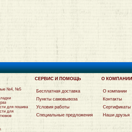
СЕРВИС И ПОМОЩЬ
О КОМПАНИ
ные №4, №5
Бесплатная доставка
О компании
кладки
Пункты самовывоза
Контакты
траз
Условия работы
Сертификаты
сти для пошива
сти для
Специальные предложения
Наши друзья
стюмов
к