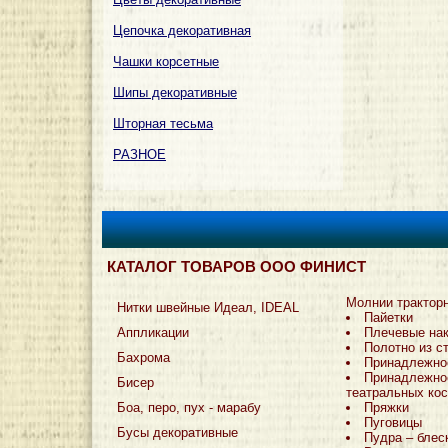
Цепочка декоративная
Чашки корсетные
Шипы декоративные
Шторная тесьма
РАЗНОЕ
КАТАЛОГ ТОВАРОВ ООО ФИНИСТ
Молнии трактор
Нитки швейные Идеал, IDEAL
Пайетки
Аппликации
Плечевые на
Полотно из с
Бахрома
Принадлежно
Принадлежно
Бисер
театральных ко
Боа, перо, пух - марабу
Пряжки
Пуговицы
Бусы декоративные
Пудра – блес