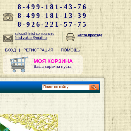
8-499-181-43-76
8-499-181-13-39
8-926-221-57-75
zakaz@finist-company.ru
карта проезда
finist-zakaz@mail.ru
ВХОД
|
РЕГИСТРАЦИЯ
|
ПОМОЩЬ
МОЯ КОРЗИНА
Ваша корзина пуста