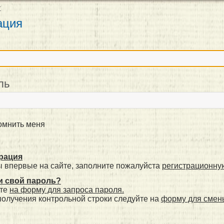
т
ация
н
ль
мнить меня
рация
ы впервые на сайте, заполните пожалуйста
регистрационну
 свой пароль?
те
на форму для запроса пароля.
получения контрольной строки следуйте на
форму для смен