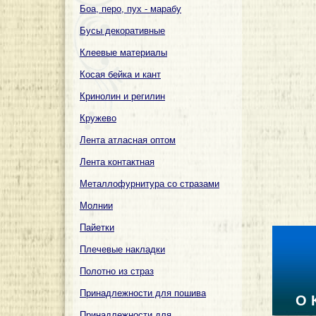
Боа, перо, пух - марабу
Бусы декоративные
Клеевые материалы
Косая бейка и кант
Кринолин и регилин
Кружево
Лента атласная оптом
Лента контактная
Металлофурнитура со стразами
Молнии
Пайетки
Плечевые накладки
Полотно из страз
Принадлежности для пошива
О 
Принадлежности для