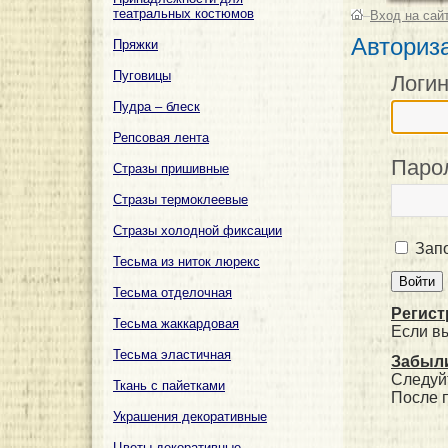
театральных костюмов
–
Вход на сай
Авториз
Пряжки
Пуговицы
Логи
Пудра – блеск
Репсовая лента
Паро
Стразы пришивные
Стразы термоклеевые
Стразы холодной фиксации
Запо
Тесьма из ниток люрекс
Тесьма отделочная
Регист
Тесьма жаккардовая
Если в
Тесьма эластичная
Забыли
Следуй
Ткань с пайетками
После 
Украшения декоративные
Цветы декоративные