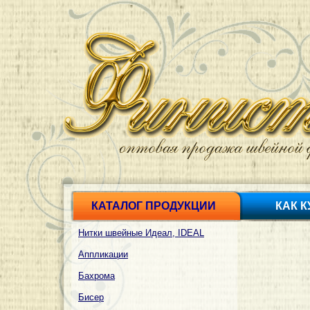
КАТАЛОГ ПРОДУКЦИИ
КАК 
Нитки швейные Идеал, IDEAL
Аппликации
Бахрома
Бисер