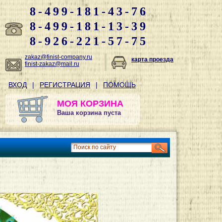
8-499-181-43-76
8-499-181-13-39
8-926-221-57-75
zakaz@finist-company.ru
карта проезда
finist-zakaz@mail.ru
ВХОД
|
РЕГИСТРАЦИЯ
|
ПОМОЩЬ
МОЯ КОРЗИНА
Ваша корзина пуста