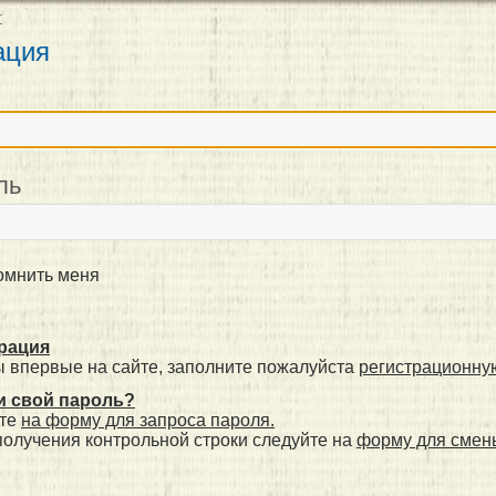
т
ация
н
ль
мнить меня
рация
ы впервые на сайте, заполните пожалуйста
регистрационну
 свой пароль?
те
на форму для запроса пароля.
получения контрольной строки следуйте на
форму для смен