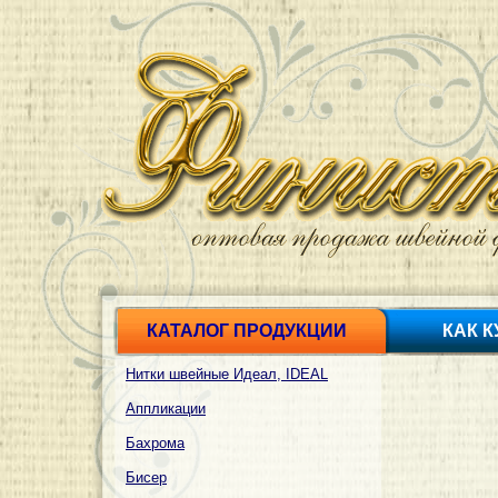
КАТАЛОГ ПРОДУКЦИИ
КАК 
Нитки швейные Идеал, IDEAL
Аппликации
Бахрома
Бисер