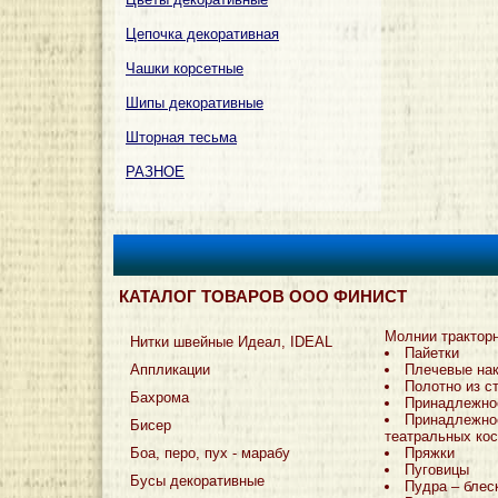
Цепочка декоративная
Чашки корсетные
Шипы декоративные
Шторная тесьма
РАЗНОЕ
КАТАЛОГ ТОВАРОВ ООО ФИНИСТ
Молнии трактор
Нитки швейные Идеал, IDEAL
Пайетки
Аппликации
Плечевые на
Полотно из с
Бахрома
Принадлежно
Принадлежно
Бисер
театральных ко
Боа, перо, пух - марабу
Пряжки
Пуговицы
Бусы декоративные
Пудра – блес