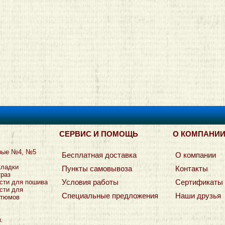
СЕРВИС И ПОМОЩЬ
О КОМПАНИ
ные №4, №5
Бесплатная доставка
О компании
кладки
Пункты самовывоза
Контакты
траз
Условия работы
Сертификаты
сти для пошива
сти для
Специальные предложения
Наши друзья
стюмов
к