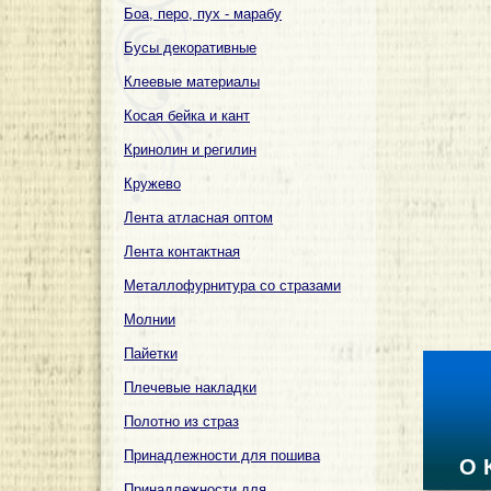
Боа, перо, пух - марабу
Бусы декоративные
Клеевые материалы
Косая бейка и кант
Кринолин и регилин
Кружево
Лента атласная оптом
Лента контактная
Металлофурнитура со стразами
Молнии
Пайетки
Плечевые накладки
Полотно из страз
Принадлежности для пошива
О 
Принадлежности для