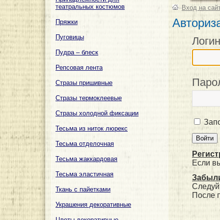
театральных костюмов
–
Вход на сай
Авториз
Пряжки
Пуговицы
Логи
Пудра – блеск
Репсовая лента
Паро
Стразы пришивные
Стразы термоклеевые
Стразы холодной фиксации
Запо
Тесьма из ниток люрекс
Тесьма отделочная
Регист
Тесьма жаккардовая
Если в
Тесьма эластичная
Забыли
Следуй
Ткань с пайетками
После 
Украшения декоративные
Цветы декоративные