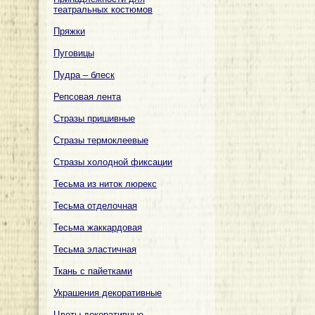
театральных костюмов
Пряжки
Пуговицы
Пудра – блеск
Репсовая лента
Стразы пришивные
Стразы термоклеевые
Стразы холодной фиксации
Тесьма из ниток люрекс
Тесьма отделочная
Тесьма жаккардовая
Тесьма эластичная
Ткань с пайетками
Украшения декоративные
Цветы декоративные