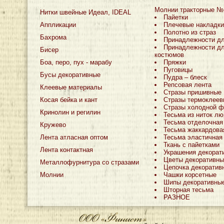
Молнии тракторные №
Нитки швейные Идеал, IDEAL
Пайетки
Аппликации
Плечевые накладки
Полотно из страз
Бахрома
Принадлежности д
Принадлежности дл
Бисер
костюмов
Боа, перо, пух - марабу
Пряжки
Пуговицы
Бусы декоративные
Пудра – блеск
Репсовая лента
Клеевые материалы
Стразы пришивные
Косая бейка и кант
Стразы термоклеев
Стразы холодной ф
Кринолин и регилин
Тесьма из ниток лю
Тесьма отделочная
Кружево
Тесьма жаккардова
Лента атласная оптом
Тесьма эластичная
Ткань с пайетками
Лента контактная
Украшения декорат
Цветы декоративны
Металлофурнитура со стразами
Цепочка декоратив
Молнии
Чашки корсетные
Шипы декоративны
Шторная тесьма
РАЗНОЕ