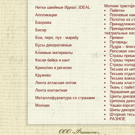
Молнии трактор
Нитки швейные Идеал, IDEAL
Пайетки
Аппликации
Плечевые на
Полотно из с
Бахрома
Принадлежно
Принадлежно
Бисер
театральных ко
Боа, перо, пух - марабу
Пряжки
Пуговицы
Бусы декоративные
Пудра – блес
Репсовая лен
Клеевые материалы
Стразы приш
Косая бейка и кант
Стразы терм
Стразы холо
Кринолин и регилин
Тесьма из ни
Тесьма отдел
Кружево
Тесьма жакка
Лента атласная оптом
Тесьма эласт
Ткань с пайе
Лента контактная
Украшения де
Цветы декор
Металлофурнитура со стразами
Цепочка деко
Молнии
Чашки корсе
Шипы декора
Шторная тес
РАЗНОЕ