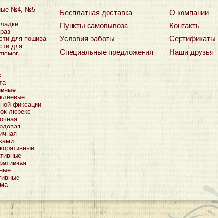
ные №4, №5
Бесплатная доставка
О компании
кладки
Пункты самовывоза
Контакты
траз
Условия работы
Сертификаты
сти для пошива
сти для
Специальные предложения
Наши друзья
стюмов
к
та
ивные
оклеевые
дной фиксации
ток люрекс
очная
рдовая
ичная
тками
коративные
ативные
ративная
тные
тивные
ьма