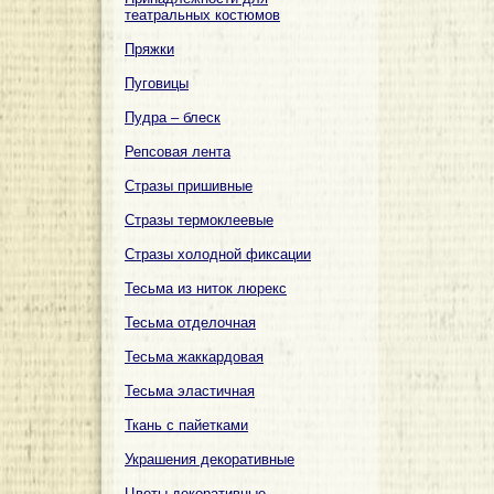
театральных костюмов
Пряжки
Пуговицы
Пудра – блеск
Репсовая лента
Стразы пришивные
Стразы термоклеевые
Стразы холодной фиксации
Тесьма из ниток люрекс
Тесьма отделочная
Тесьма жаккардовая
Тесьма эластичная
Ткань с пайетками
Украшения декоративные
Цветы декоративные