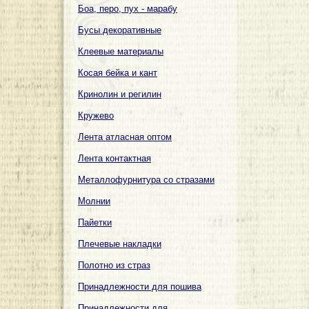
Боа, перо, пух - марабу
Бусы декоративные
Клеевые материалы
Косая бейка и кант
Кринолин и регилин
Кружево
Лента атласная оптом
Лента контактная
Металлофурнитура со стразами
Молнии
Пайетки
Плечевые накладки
Полотно из страз
Принадлежности для пошива
Принадлежности для