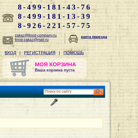
8-499-181-43-76
8-499-181-13-39
8-926-221-57-75
zakaz@finist-company.ru
карта проезда
finist-zakaz@mail.ru
ВХОД
|
РЕГИСТРАЦИЯ
|
ПОМОЩЬ
МОЯ КОРЗИНА
Ваша корзина пуста